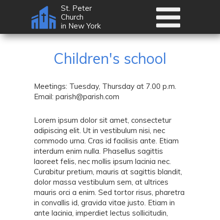
St. Peter
Church
in New York
Children's school
Meetings:
Tuesday, Thursday at 7.00 p.m.
Email:
parish@parish.com
Lorem ipsum dolor sit amet, consectetur
adipiscing elit. Ut in vestibulum nisi, nec
commodo urna. Cras id facilisis ante. Etiam
interdum enim nulla. Phasellus sagittis
laoreet felis, nec mollis ipsum lacinia nec.
Curabitur pretium, mauris at sagittis blandit,
dolor massa vestibulum sem, at ultrices
mauris orci a enim. Sed tortor risus, pharetra
in convallis id, gravida vitae justo. Etiam in
ante lacinia, imperdiet lectus sollicitudin,