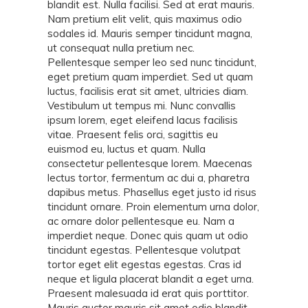
blandit est. Nulla facilisi. Sed at erat mauris.
Nam pretium elit velit, quis maximus odio
sodales id. Mauris semper tincidunt magna,
ut consequat nulla pretium nec.
Pellentesque semper leo sed nunc tincidunt,
eget pretium quam imperdiet. Sed ut quam
luctus, facilisis erat sit amet, ultricies diam.
Vestibulum ut tempus mi. Nunc convallis
ipsum lorem, eget eleifend lacus facilisis
vitae. Praesent felis orci, sagittis eu
euismod eu, luctus et quam. Nulla
consectetur pellentesque lorem. Maecenas
lectus tortor, fermentum ac dui a, pharetra
dapibus metus. Phasellus eget justo id risus
tincidunt ornare. Proin elementum urna dolor,
ac ornare dolor pellentesque eu. Nam a
imperdiet neque. Donec quis quam ut odio
tincidunt egestas. Pellentesque volutpat
tortor eget elit egestas egestas. Cras id
neque et ligula placerat blandit a eget urna.
Praesent malesuada id erat quis porttitor.
Mauris auctor mauris sit amet odio blandit,